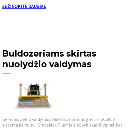
SUŽINOKITE DAUGIAU
Buldozeriams skirtas
nuolydžio valdymas
Geresnis peilio valdymas. Didesnis darbinis greitis. GCS900
sistema kartu su „GradeMax Plus“ leis kokybiškai išlyginti bet