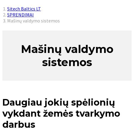
You are here:
Sitech Baltics LT
SPRENDIMAI
Mašinų valdymo sistemos
Mašinų valdymo
sistemos
Daugiau jokių spėlionių
vykdant žemės tvarkymo
darbus