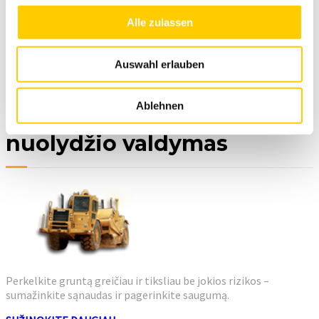
Alle zulassen
Auswahl erlauben
Ablehnen
Skreperiams skirtas
nuolydžio valdymas
Perkelkite gruntą greičiau ir tiksliau be jokios rizikos –
sumažinkite sąnaudas ir pagerinkite saugumą.