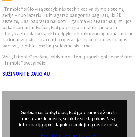
„Trimble“ siūlo visą statybinės technikos valdymo sistemų
seriją – nuo lazeriu ir ultragarso bangomis pagrįstų iki 3D
sistemų. Jas paprasta naudoti ir galima visiškai atnaujinti, jos
pakankamai lanksčios, kad galėtų patenkinti itin platų
statybvietės darbų spektrą. Įgykite konkurencinį pranašumą ir
racionalizuokite savo darbo operacijas naudodamiesi naujos
kartos „Trimble“ mašinų valdymo sistemas.
Visą „Trimble“ mašinų valdymo sistemų sąrašą galite peržiūrėti
„Trimble“ svetainėje:
SUŽINOKITE DAUGIAU
Gerbiamas lankytojau, kad galėtumėte žiūrėti
mūsų vaizdo įrašus, sutikite su slapukais. Visą
informaciją apie slapukų naudojimą rasite mūsų
Keisti slapukų nustatymus