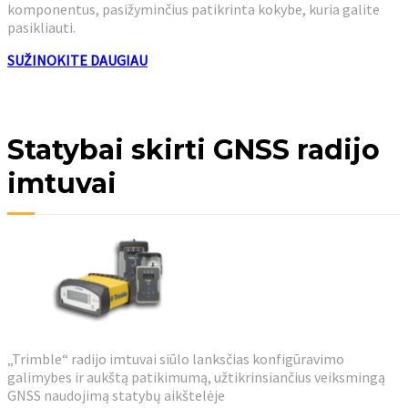
komponentus, pasižyminčius patikrinta kokybe, kuria galite
pasikliauti.
SUŽINOKITE DAUGIAU
Statybai skirti GNSS radijo
imtuvai
„Trimble“ radijo imtuvai siūlo lanksčias konfigūravimo
galimybes ir aukštą patikimumą, užtikrinsiančius veiksmingą
GNSS naudojimą statybų aikštelėje