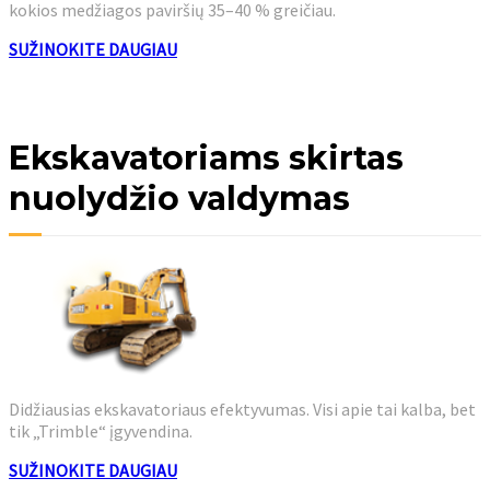
kokios medžiagos paviršių 35–40 % greičiau.
SUŽINOKITE DAUGIAU
Ekskavatoriams skirtas
nuolydžio valdymas
Didžiausias ekskavatoriaus efektyvumas. Visi apie tai kalba, bet
tik „Trimble“ įgyvendina.
SUŽINOKITE DAUGIAU