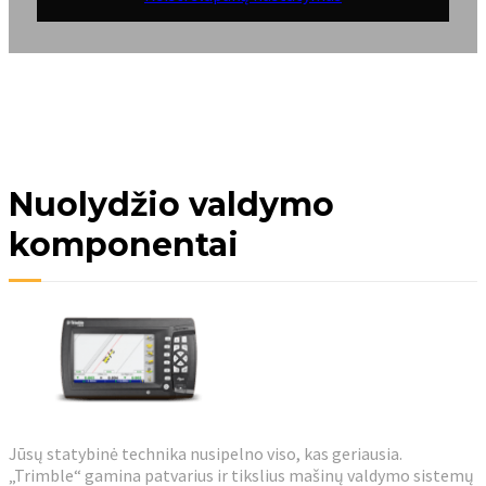
Nuolydžio valdymo
komponentai
Jūsų statybinė technika nusipelno viso, kas geriausia.
„Trimble“ gamina patvarius ir tikslius mašinų valdymo sistemų