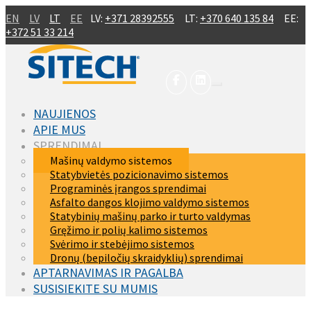
Skip to main content
EN
LV
LT
EE
LV:
+371 28392555
LT:
+370 640 135 84
EE:
+372 51 33 214
NAUJIENOS
APIE MUS
SPRENDIMAI
(current)
Mašinų valdymo sistemos
Statybvietės pozicionavimo sistemos
Programinės įrangos sprendimai
Asfalto dangos klojimo valdymo sistemos
Statybinių mašinų parko ir turto valdymas
Gręžimo ir polių kalimo sistemos
Svėrimo ir stebėjimo sistemos
Dronų (bepiločių skraidyklių) sprendimai
APTARNAVIMAS IR PAGALBA
SUSISIEKITE SU MUMIS