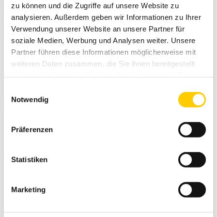
SUŽINOKITE DAUGIAU
zu können und die Zugriffe auf unsere Website zu
analysieren. Außerdem geben wir Informationen zu Ihrer
Verwendung unserer Website an unsere Partner für
soziale Medien, Werbung und Analysen weiter. Unsere
Mažagabaritinėms
Partner führen diese Informationen möglicherweise mit
weiteren Daten zusammen, die Sie ihnen bereitgestellt
mašinoms skirtas
haben oder die sie im Rahmen Ihrer Nutzung der Dienste
nuolydžio valdymas
gesammelt haben.
Einwilligungsauswahl
Notwendig
Präferenzen
Statistiken
Maksimaliai pagerinkite savo mažagabaritinės technikos
valdymą, greitį ir lankstumą. Dabar jūsų mažosios mašinos gali
Marketing
užtikrinti didžiausią produktyvumą.
SUŽINOKITE DAUGIAU