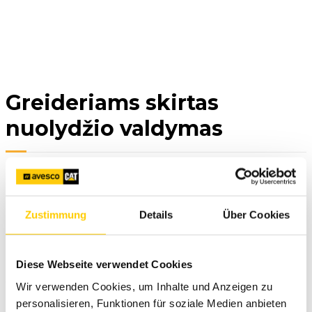
Greideriams skirtas
nuolydžio valdymas
Zustimmung
Details
Über Cookies
Paskleiskite medžiagą greičiau milimetrų tikslumu. Greideryje
Diese Webseite verwendet Cookies
įdiegta „GCS900“ sistema leis maksimaliai sumažinti sąnaudas
Wir verwenden Cookies, um Inhalte und Anzeigen zu
ir padidinti pelną.
personalisieren, Funktionen für soziale Medien anbieten