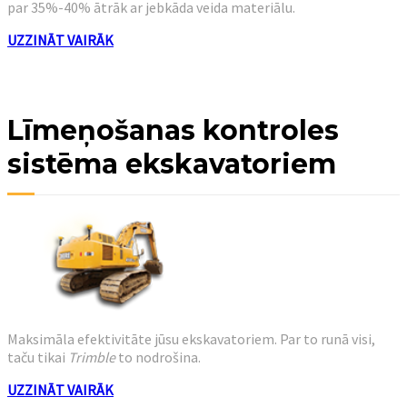
par 35%-40% ātrāk ar jebkāda veida materiālu.
UZZINĀT VAIRĀK
Līmeņošanas kontroles
sistēma ekskavatoriem
Maksimāla efektivitāte jūsu ekskavatoriem. Par to runā visi,
taču tikai
Trimble
to nodrošina.
UZZINĀT VAIRĀK