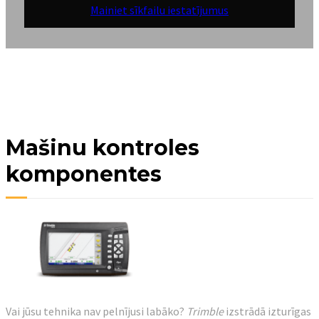
Mainiet sīkfailu iestatījumus
Mašinu kontroles
komponentes
Vai jūsu tehnika nav pelnījusi labāko?
Trimble
izstrādā izturīgas