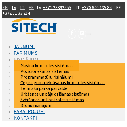
Skip to main content
EN
LV
LT
EE
LV:
+371 28392555
LT:
+370 640 135 84
EE:
+372 51 33 214
JAUNUMI
PAR MUMS
RISINĀJUMI
(current)
Mašīnu kontroles sistēmas
Pozicionēšanas sistēmas
Programmatūru risinājumi
Ceļu seguma ieklāšanas kontroles sistēmas
Tehniskā parka pārvalde
Urbšanas un pāļu dzīšanas sistēmas
Svēršanas un kontroles sistēmas
Dronu risinājumi
PAKALPOJUMI
KONTAKTI