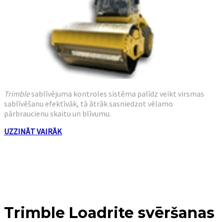
Trimble
sablīvējuma kontroles sistēma palīdz veikt virsmas
sablīvēšanu efektīvāk, tā ātrāk sasniedzot vēlamo
pārbraucienu skaitu un blīvumu.
UZZINĀT VAIRĀK
Trimble Loadrite svēršanas