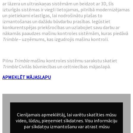
ar lāzera un ultraskaņas sistēmām un beidzot ar 3D, šīs
izturīgās sistēmas ir viegli lietojamas, pilnībā modernizējamas
un pietiekami elastīgas, lai nodrošinātu plašas to
izmantošanas un dažādu būvdarbu prasības. Iegūstiet
konkurentspējas priekšrocības un uzlabojiet savu darbu ar
nākamās paaudzes mašinu kontroles sistēmām, kuras piedāvā
Trimble
– uzņēmums, kas izgudrojis mašinu kontroli.
Pilnu
Trimble
mašīnu kontroles sistēmu sarakstu skatiet
Trimble
Civilās būvniecības un celtniecības mājaslapā.
APMEKLĒT MĀJASLAPU
Cienījamais apmeklētāj, lai varētu skatīties mūsu
video, lūdzu, pieņemiet sīkdatnes. Visu informāciju
par sīkdatņu izmantošanu var atrast mūsu