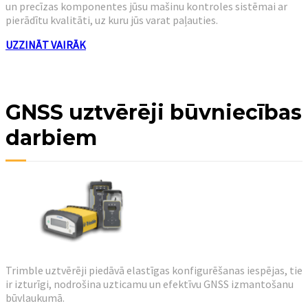
un precīzas komponentes jūsu mašinu kontroles sistēmai ar
pierādītu kvalitāti, uz kuru jūs varat paļauties.
UZZINĀT VAIRĀK
GNSS uztvērēji būvniecības
darbiem
Trimble uztvērēji piedāvā elastīgas konfigurēšanas iespējas, tie
ir izturīgi, nodrošina uzticamu un efektīvu GNSS izmantošanu
būvlaukumā.