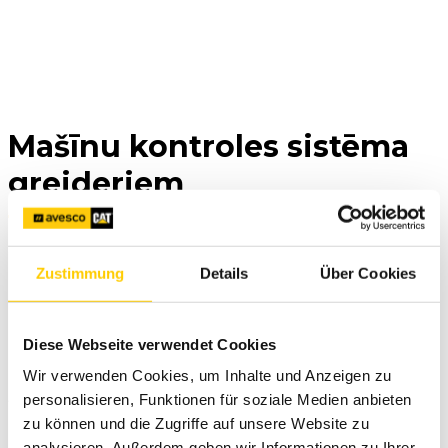
Mašīnu kontroles sistēma
greideriem
Zustimmung
Details
Über Cookies
Diese Webseite verwendet Cookies
Pārvietojiet materiālu ātrāk un ar milimetru precizitāti.
Wir verwenden Cookies, um Inhalte und Anzeigen zu
Aprīkojot greideri ar GCS900 sistēmu, jūs samazināsiet
personalisieren, Funktionen für soziale Medien anbieten
izdevumus un gūsiet lielāku peļņu.
zu können und die Zugriffe auf unsere Website zu
analysieren. Außerdem geben wir Informationen zu Ihrer