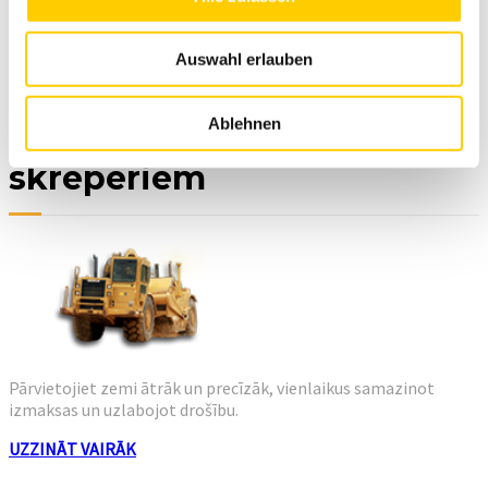
Auswahl erlauben
Ablehnen
Mašīnu kontroles sistēma
skrēperiem
Pārvietojiet zemi ātrāk un precīzāk, vienlaikus samazinot
izmaksas un uzlabojot drošību.
UZZINĀT VAIRĀK