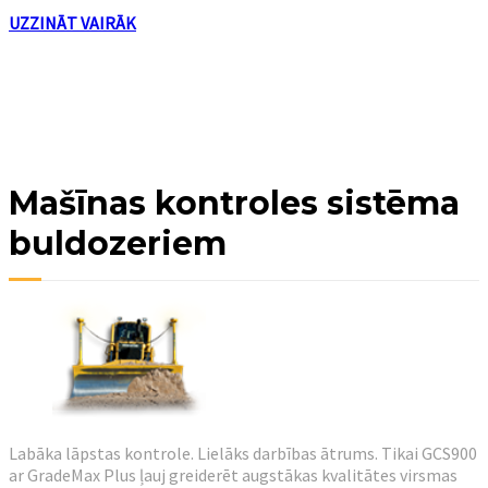
UZZINĀT VAIRĀK
Mašīnas kontroles sistēma
buldozeriem
Labāka lāpstas kontrole. Lielāks darbības ātrums. Tikai GCS900
ar GradeMax Plus ļauj greiderēt augstākas kvalitātes virsmas