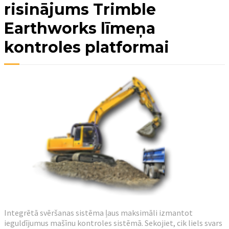
risinājums Trimble
Earthworks līmeņa
kontroles platformai
Integrētā svēršanas sistēma ļaus maksimāli izmantot
ieguldījumus mašīnu kontroles sistēmā. Sekojiet, cik liels svars