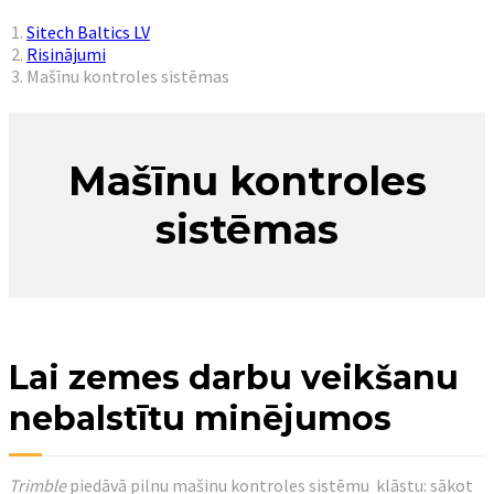
You are here:
Sitech Baltics LV
Risinājumi
Mašīnu kontroles sistēmas
Mašīnu kontroles
sistēmas
Lai zemes darbu veikšanu
nebalstītu minējumos
Trimble
piedāvā pilnu mašinu kontroles sistēmu klāstu: sākot