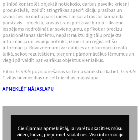
pilnībā kontrolēt objektā notiekošo, darbus paveikt krietni
produktīvāk, izpildīt stingrākas specifikāciju prasības un
izvairīties no darbu pārstrādes. Lai kur atrastos komanda
pārstāvis – objektā, kravas transportā vai birojā – ikvienu
iespējams nodrošināt ar savienojumu, aprīkot ar precīzu
pozicionēšanas sistēmu, nepārtrauktu digitālu projekta
informāciju un iespēju noteikt, izmērīt un reģistrēt šo
informāciju. Būvuzņēmumi var dalīties ar informāciju reālā
laikā, sekot rezultātiem, pieņemt pārdomātākus lēmumus un
viegli pārvaldīt pat vairākus objektus vienlaikus.
Pilnu
Trimble
pozicionēšanas sistēmu sarakstu skatiet
Trimble
Civilās būvniecības un celtniecības mājaslapā.
APMEKLĒT MĀJASLAPU
Cienījamais apmeklētāj, lai varētu skatīties mūsu
video, lūdzu, pieņemiet sīkdatnes. Visu informāciju