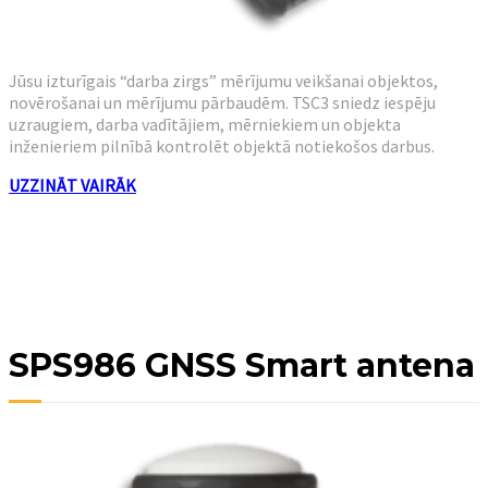
Jūsu izturīgais “darba zirgs” mērījumu veikšanai objektos,
novērošanai un mērījumu pārbaudēm. TSC3 sniedz iespēju
uzraugiem, darba vadītājiem, mērniekiem un objekta
inženieriem pilnībā kontrolēt objektā notiekošos darbus.
UZZINĀT VAIRĀK
SPS986 GNSS Smart antena