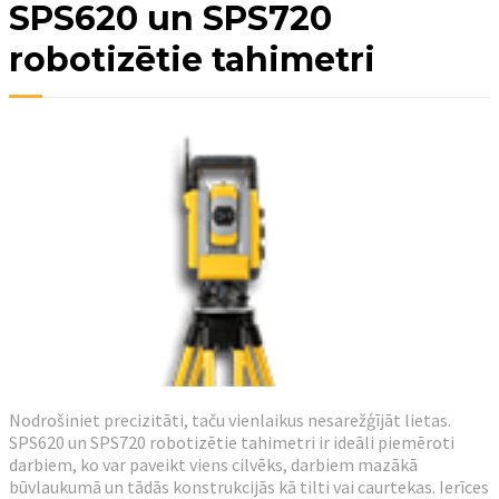
SPS620 un SPS720
robotizētie tahimetri
Nodrošiniet precizitāti, taču vienlaikus nesarežģījāt lietas.
SPS620 un SPS720 robotizētie tahimetri ir ideāli piemēroti
darbiem, ko var paveikt viens cilvēks, darbiem mazākā
būvlaukumā un tādās konstrukcijās kā tilti vai caurtekas. Ierīces