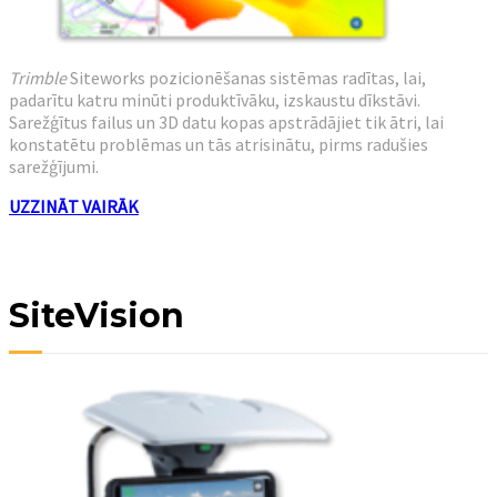
Trimble
Siteworks pozicionēšanas sistēmas radītas, lai,
padarītu katru minūti produktīvāku, izskaustu dīkstāvi.
Sarežģītus failus un 3D datu kopas apstrādājiet tik ātri, lai
konstatētu problēmas un tās atrisinātu, pirms radušies
sarežģījumi.
UZZINĀT VAIRĀK
SiteVision