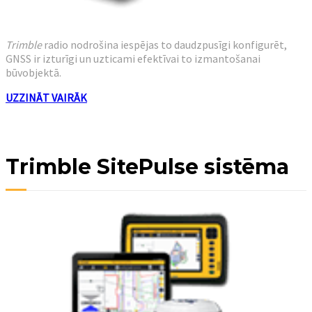
Trimble
radio nodrošina iespējas to daudzpusīgi konfigurēt,
GNSS ir izturīgi un uzticami efektīvai to izmantošanai
būvobjektā.
UZZINĀT VAIRĀK
Trimble SitePulse sistēma