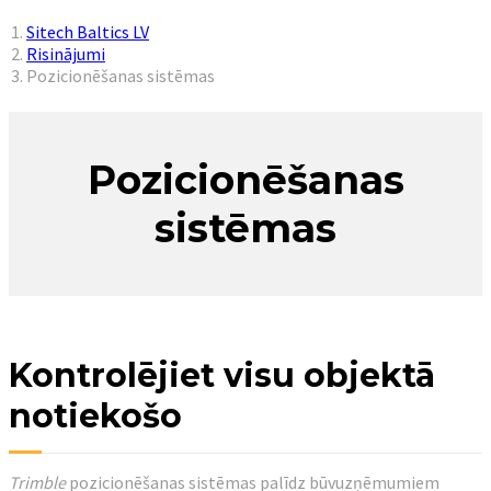
You are here:
Sitech Baltics LV
Risinājumi
Pozicionēšanas sistēmas
Pozicionēšanas
sistēmas
Kontrolējiet visu objektā
notiekošo
Trimble
pozicionēšanas sistēmas palīdz būvuzņēmumiem