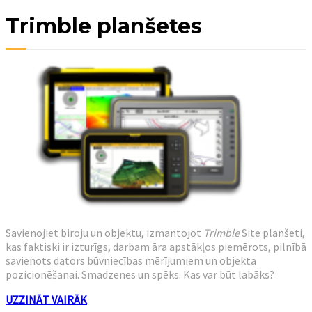
Trimble planšetes
Savienojiet biroju un objektu, izmantojot
Trimble
Site planšeti,
kas faktiski ir izturīgs, darbam āra apstākļos piemērots, pilnībā
savienots dators būvniecības mērījumiem un objekta
pozicionēšanai. Smadzenes un spēks. Kas var būt labāks?
UZZINĀT VAIRĀK