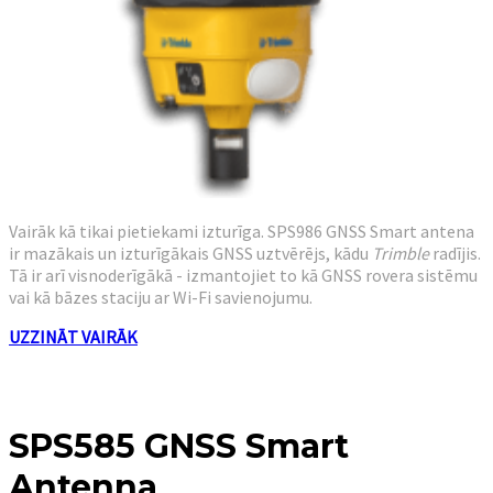
Vairāk kā tikai pietiekami izturīga. SPS986 GNSS Smart antena
ir mazākais un izturīgākais GNSS uztvērējs, kādu
Trimble
radījis.
Tā ir arī visnoderīgākā - izmantojiet to kā GNSS rovera sistēmu
vai kā bāzes staciju ar Wi-Fi savienojumu.
UZZINĀT VAIRĀK
SPS585 GNSS Smart
Antenna