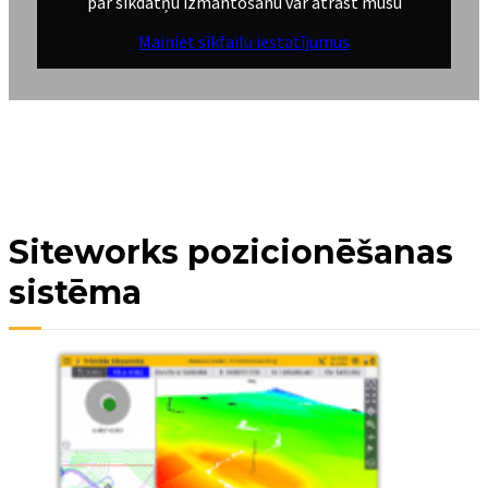
par sīkdatņu izmantošanu var atrast mūsu
Mainiet sīkfailu iestatījumus
Siteworks pozicionēšanas
sistēma