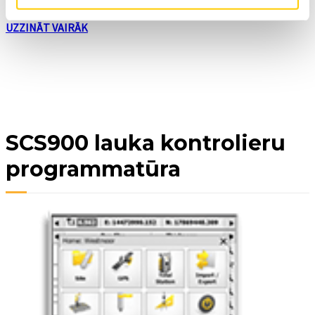
kas jums nepieciešams.
UZZINĀT VAIRĀK
SCS900 lauka kontrolieru
programmatūra