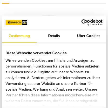
Zustimmung
Details
Über Cookies
Diese Webseite verwendet Cookies
Wir verwenden Cookies, um Inhalte und Anzeigen zu
personalisieren, Funktionen für soziale Medien anbieten
zu können und die Zugriffe auf unsere Website zu
Jaudigs GNSS uztvērējs, ar
Trimble
raksturīgo kvalitāti un
precizitāti par cenu, kas nodrošinās ātrāku ieguldījumu atdevi.
analysieren. Außerdem geben wir Informationen zu Ihrer
Verwendung unserer Website an unsere Partner für
UZZINĀT VAIRĀK
soziale Medien, Werbung und Analysen weiter. Unsere
Partner führen diese Informationen möglicherweise mit
weiteren Daten zusammen, die Sie ihnen bereitgestellt
haben oder die sie im Rahmen Ihrer Nutzung der Dienste