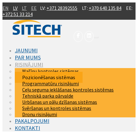
Skip to main content
EN
LV
LT
EE
LV:
+371 28392555
LT:
+370 640 135 84
EE:
+372 51 33 214
JAUNUMI
PAR MUMS
RISINĀJUMI
Mašīnu kontroles sistēmas
(current)
Pozicionēšanas sistēmas
Programmatūru risinājumi
Ceļu seguma ieklāšanas kontroles sistēmas
Tehniskā parka pārvalde
Urbšanas un pāļu dzīšanas sistēmas
Svēršanas un kontroles sistēmas
Dronu risinājumi
PAKALPOJUMI
KONTAKTI