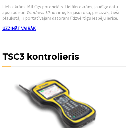
Liels ekrāns. Milzīgs potenciāls. Lielāks ekrāns, jaudīga datu
apstrāde un
Windows 10
nozīmē, ka jūsu rokā, precīzāk, tieši
plaukstā, ir portatīvajam datoram līdzvērtīgu iespēju ierīce.
UZZINĀT VAIRĀK
TSC3 kontrolieris