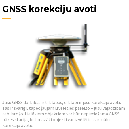
GNSS korekciju avoti
Jūsu GNSS darbības ir tik labas, cik labi ir jūsu korekciju avoti.
Tas ir svarīgi, tāpēc ļaujam izvēlēties pareizo – jūsu vajadzībām
atbilstošo. Lielākiem objektiem var būt nepieciešama GNSS
bāzes stacija, bet mazāki objekti var izvēlēties virtuālu
korekciju avotu.