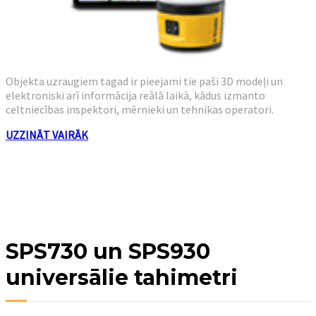
Objekta uzraugiem tagad ir pieejami tie paši 3D modeļi un
elektroniski arī informācija reālā laikā, kādus izmanto
celtniecības inspektori, mērnieki un tehnikas operatori.
UZZINĀT VAIRĀK
SPS730 un SPS930
universālie tahimetri