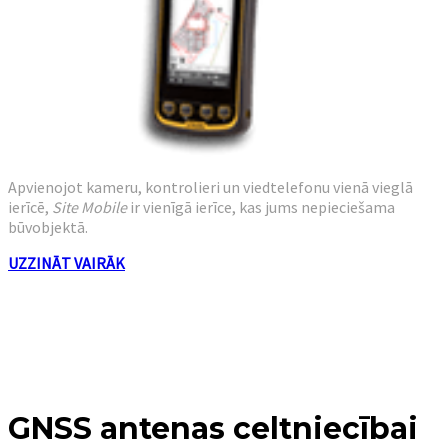
Apvienojot kameru, kontrolieri un viedtelefonu vienā vieglā
ierīcē,
Site Mobile
ir vienīgā ierīce, kas jums nepieciešama
būvobjektā.
UZZINĀT VAIRĀK
GNSS antenas celtniecībai